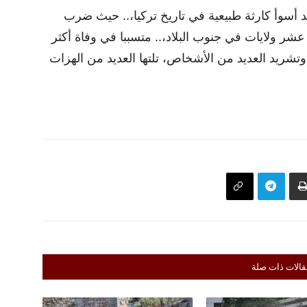
إشارة إلى أن شهر فبراير 2023 شهد أسوأ كارثة طبيعية في تاريخ تركيا،.. حيث ضرب
 7 درجات أكثر من عشر ولايات في جنوب البلاد،.. متسببا في وفاة أكثر
يد العديد من الأشخاص، تلتها العديد من الهزات
قالات ذات صلة