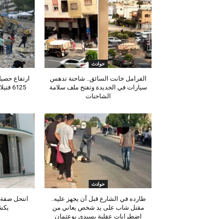
حوادث
الفرامل خانت السائق.. شاحنة تدهس
ارتفاع حصيلة
سيارات في الجديدة وتفتح ملف سلامة
6125 ق
الشاحنات
حوادث
طارده في الشارع قبل أن يجهز عليه..
انتحل صفة 
مقتل شاب على يد شخص يعاني من
يكش
اضطرابات عقلية بسيدي بوعثمان