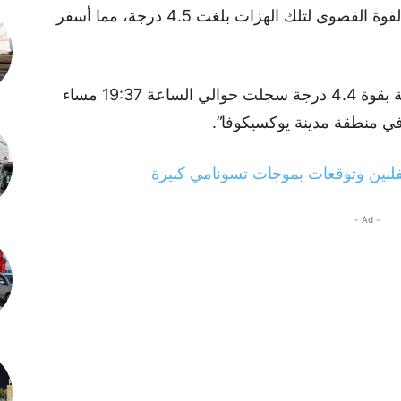
إدارة الكوارث والطوارئ التركية (أفاد) أن القوة القصوى لتلك الهزات بلغت 4.5 درجة، مما أسفر
وفي بيان أصدرته (أفاد)، جاء أن “هزة أرضية بقوة 4.4 درجة سجلت حوالي الساعة 19:37 مساء
- Ad -