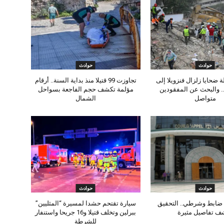
حوادث
حوادث
 ضحايا زلزال فنزويلا إلى
تجاوزت 99 قتيلا منذ بداية السنة.. أرقام
تيلا.. والبحث عن المفقودين
مؤلمة تكشف حجم الفاجعة بسواحل
متواصل
الشمال
حوادث
حوادث
ضابط وشرطي.. التحقيق
سيارة تقتحم حشدا لمسيرة “المثليين”
ف تفاصيل مثيرة
ببرلين وتخلف قتيلا و16 جريحا واستنفار
للشرطة