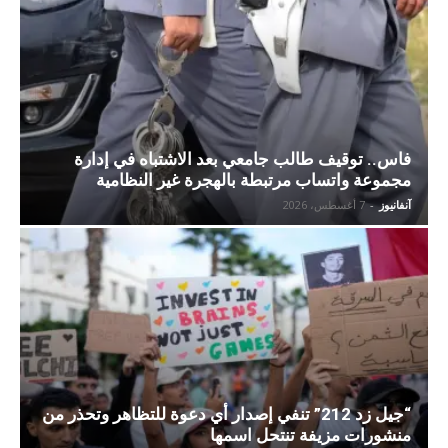
فاس.. توقيف طالب جامعي بعد الاشتباه في إدارة
مجموعة واتساب مرتبطة بالهجرة غير النظامية
آنفانيوز
-
7 أغسطس، 2026
“جيل زد 212” تنفي إصدار أي دعوة للتظاهر وتحذر من
منشورات مزيفة تنتحل اسمها