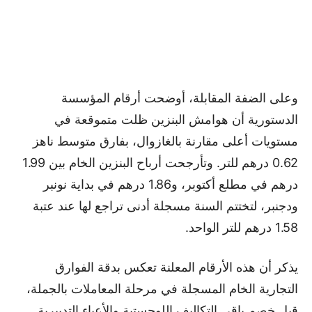
وعلى الضفة المقابلة، أوضحت أرقام المؤسسة
الدستورية أن هوامش البنزين ظلت متموقعة في
مستويات أعلى مقارنة بالغازوال، بفارق متوسط ناهز
0.62 درهم للتر. وتأرجحت أرباح البنزين الخام بين 1.99
درهم في مطلع أكتوبر، و1.86 درهم في بداية نونبر
ودجنبر، لتختتم السنة مسجلة أدنى تراجع لها عند عتبة
1.58 درهم للتر الواحد.
يذكر أن هذه الأرقام المعلنة تعكس بدقة الفوارق
التجارية الخام المسجلة في مرحلة المعاملات بالجملة،
قبل خصم باقي التكاليف اللوجستية والأعباء التدبيرية