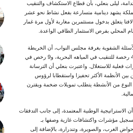
تدامة، ليلى بنعلي، بأن قطاع الاستكشاف والتنقيب
مملكة يشهد دينامية متسارعة بفعل نشاط نحو عشر
فتا يتعلق بدخول مستثمرين مغاربة لأول مرة غمار
ام المحلي بفرص الاستثمار الطاقي الواعدة.
سئلة الشفوية بغرفة مجلس النواب، أن الخريطة
الاستكشافية الحالية بالمغرب تتوزع على 40 رخصة للتنقيب في المياهه البحرية، و9 رخص في
زات فعلية للاستغلال. واعتبرت بنعلي أن الترسانة
من بين الأنظمة الأكثر تحفيزا واستقطابا لرؤوس
 النوع من الأنشطة يتطلب تمويلات ضخمة ويقترن
لية.
 أن الاستراتيجية الوطنية المعتمدة، إلى جانب التدفقات
 تسجيل مؤشرات واكتشافات غازية وصفها بـ
واض الغرب، والصويرة، وتندرارة، بالإضافة إلى