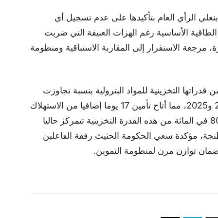
علي الرأي العام بتأكيدها على عدم تسجيل أي
الطاقية الأساسية رغم الهزات العنيفة التي ضربت
، مرجعة الاستقرار إلى المقاربة الاستباقية ومنظومة
دراتها التخزينية للمواد البترولية بنسبة تجاوزت
30 في المائة خلال الفترة الممتدة بين 2021 و2025، مما أتاح تأمين 17 يوما إضافيا من الاستهلاك
الوطني. واختتمت الوزيرة بالإشارة إلى أن 80 في المائة من هذه القدرة التخزينية تتمركز حاليا
 طنجة، مؤكدة سعي الحكومة الحثيث رفقة الفاعلين
ضمان توازن مرن لمنظومة التموين.