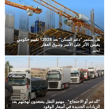
هل يستمر “دعم السكن” بعد 2028؟ تقييم حكومي
يقيس الأثر على الأسر وسوق العقار
آنفانيوز
-
5 أغسطس، 2026
“الدعم أو الاحتجاج”.. مهنيو النقل يصعدون لهجتهم بعد
الزيادات الجديدة في أسعار الوقود