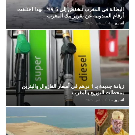
البطالة في المغرب تنخفض إلى 9.5%.. لهذا اختلفت
أرقام المندوبية عن تقرير بنك المغرب
آنفانيوز
-
4 أغسطس، 2026
زيادة جديدة بـ 1 درهم في أسعار الغازوال والبنزين
بمحطات التوزيع بالمغرب
آنفانيوز
-
3 أغسطس، 2026