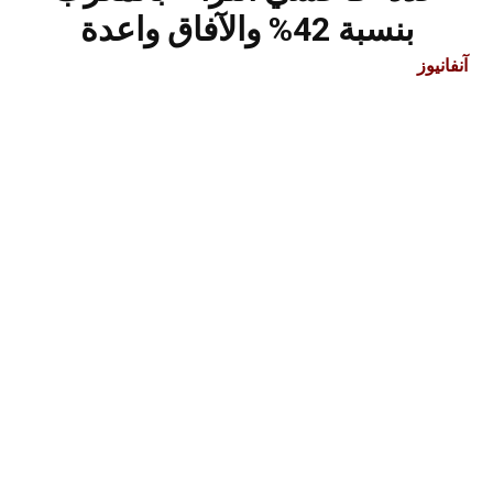
بنسبة 42% والآفاق واعدة
آنفانيوز