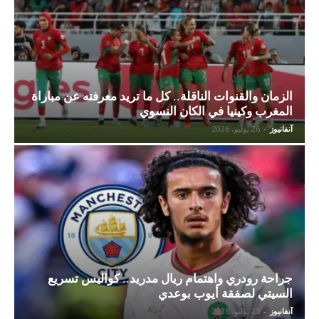
الزمان والقنوات الناقلة.. كل ما تريد معرفته عن مباراة
المغرب وكينيا في الكان النسوي
آنفانيوز
-
26 يوليو، 2026
جراحة رودري واهتمام ريال مدريد.. كواليس تسريع
السيتي لصفقة أيوب بوعدي
آنفانيوز
-
25 يوليو، 2026