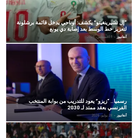
“إل تشيرينغيتو” يكشف: أوناحي يدخل قائمة برشلونة
لتعزيز خط الوسط بعد إصابة دي يونغ
آنفانيوز
-
1 أغسطس، 2026
رسميا.. “زيزو” يعود للتدريب من بوابة المنتخب
الفرنسي بعقد ممتد لـ 2030
آنفانيوز
-
28 يوليو، 2026