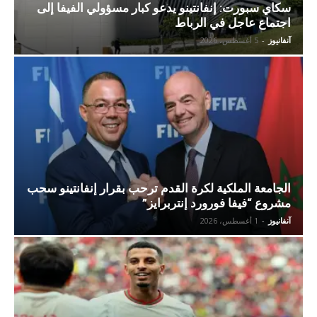
سكاي سبورت: إنفانتينو يدعو كبار مسؤولي الفيفا إلى
اجتماع عاجل في الرباط
آنفانيوز
-
5 أغسطس، 2026
الجامعة الملكية لكرة القدم ترحب بقرار إنفانتينو سحب
مشروع “فيفا فورورد إنتربرايز”
آنفانيوز
-
1 أغسطس، 2026