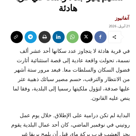
هادئة
آنفانيوز
21 أبريل، 2026
في قرية هادئة لا يتجاوز عدد سكانها أحد عشر ألف
نسمة، تحولت واقعة عادية إلى قصة استثنائية أثارت
فضول السكان والسلطات معا. فبعد مرور ستة أشهر
من الانتظار والترقب، حسم مصير سبائك ذهبية عثر
عليها صدفة، لتؤول ملكيتها رسميا إلى البلدية، وفقا لما
ينص عليه القانون.
البداية لم تكن درامية على الإطلاق. خلال يوم عمل
روتيني في نوفمبر الماضي، كان أحد عمال البلدية يقوم
بجز العشب قرب بركة ماء، قبل أن يلمح بريقا غير