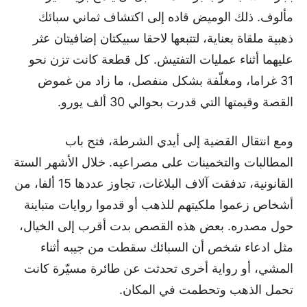
مألوف. ذلك الوميض قاده إلى اكتشاف ثماني سبائك
ذهبية ملقاة بعناية، لتتبعها لاحقا سبيكتان إضافيتان عثر
عليهما أثناء عمليات التفتيش. كل قطعة كانت تزن نحو
31 غراما، ومغلّفة بشكل منفصل، ما زاد من غموض
القصة وقيمتها التي قدرت بحوالي 30 ألف يورو.
ومع انتقال القضية إلى أيدي الشرطة، فتح باب
المطالبات والتخمينات على مصراعيه. خلال الأشهر الستة
القانونية، تدفقت آلاف البلاغات، تجاوز عددها 15 ألفا، من
أشخاص زعموا ملكيتهم للذهب أو قدموا روايات متباينة
حول مصدره. بعض هذه القصص بدت أقرب إلى الخيال،
مثل ادعاء شخص أن السبائك سقطت من جيبه أثناء
المشي، أو رواية أخرى تحدثت عن طائرة مسيّرة كانت
تحمل الذهب وتحطمت في المكان.