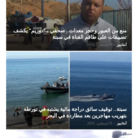
منع من العبور وحجز معدات.. صحفي بـ”دوزيم” يكشف
تضييقات على طاقم القناة في سبتة
آنفانيوز
-
8 أغسطس، 2026
سبتة.. توقيف سائق دراجة مائية يشتبه في تورطه
بتهريب مهاجرين بعد مطاردة في البحر
آنفانيوز
-
8 أغسطس، 2026