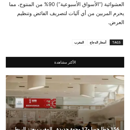
العشوائية (“الأسواق الأسبوعية”) 90% من المنتوج، مما
يحرم المربين من أي آليات لتصريف الفائض وتنظيم
العرض.
TAGS
أسعار الدجاج
المغرب
الأكثر مشاهدة
156 خطا جويا و17 وجهة جديدة.. المغرب يعزز الربط