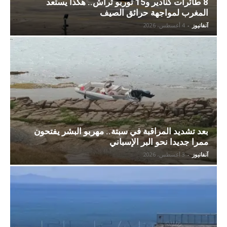
8 طائرات كنادير و15 توربو ثراش.. هكذا يستعد
المغرب لمواجهة حرائق الصيف
آنفانيوز
-
4 أغسطس، 2026
بعد تشديد المراقبة في سبتة.. مهربو البشر يفتحون
ممرا جديدا نحو البر الإسباني
آنفانيوز
-
3 أغسطس، 2026