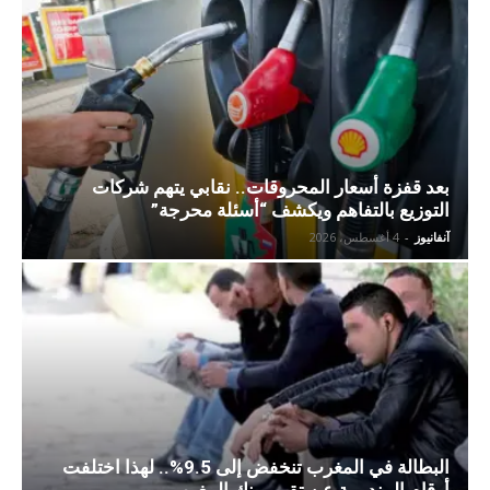
بعد قفزة أسعار المحروقات.. نقابي يتهم شركات
التوزيع بالتفاهم ويكشف “أسئلة محرجة”
آنفانيوز
-
4 أغسطس، 2026
البطالة في المغرب تنخفض إلى 9.5%.. لهذا اختلفت
أرقام المندوبية عن تقرير بنك المغرب