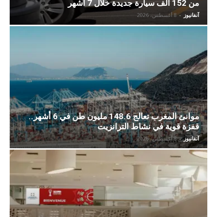
من 152 ألف سيارة جديدة خلال 7 أشهر
آنفانيوز
-
8 أغسطس، 2026
موانئ المغرب تعالج 148.6 مليون طن في 6 أشهر..
قفزة قوية في نشاط الترانزيت
آنفانيوز
-
8 أغسطس، 2026