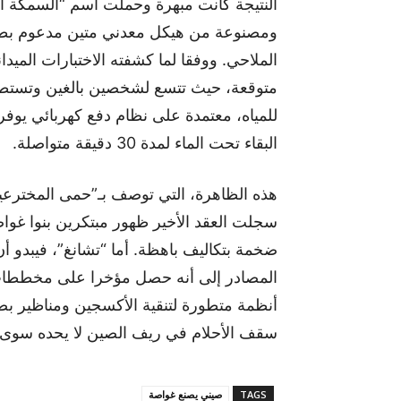
النتيجة كانت مبهرة وحملت اسم “السمكة ا
ومصنوعة من هيكل معدني متين مدعوم بطني
الملاحي. ووفقا لما كشفته الاختبارات الميد
متوقعة، حيث تتسع لشخصين بالغين وتستطي
للمياه، معتمدة على نظام دفع كهربائي يو
البقاء تحت الماء لمدة 30 دقيقة متواصلة.
هذه الظاهرة، التي توصف بـ”حمى المخترعين
سجلت العقد الأخير ظهور مبتكرين بنوا غواص
ضخمة بتكاليف باهظة. أما “تشانغ”، فيبدو أ
المصادر إلى أنه حصل مؤخرا على مخططات تق
أنظمة متطورة لتنقية الأكسجين ومناظير بص
سقف الأحلام في ريف الصين لا يحده سوى ا
TAGS
صيني يصنع غواصة