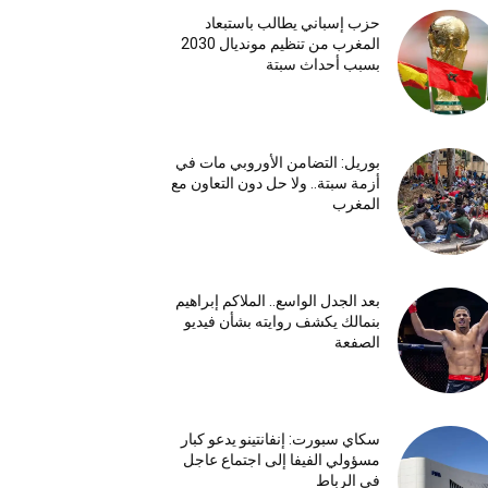
حزب إسباني يطالب باستبعاد
المغرب من تنظيم مونديال 2030
بسبب أحداث سبتة
بوريل: التضامن الأوروبي مات في
أزمة سبتة.. ولا حل دون التعاون مع
المغرب
بعد الجدل الواسع.. الملاكم إبراهيم
بنمالك يكشف روايته بشأن فيديو
الصفعة
سكاي سبورت: إنفانتينو يدعو كبار
مسؤولي الفيفا إلى اجتماع عاجل
في الرباط