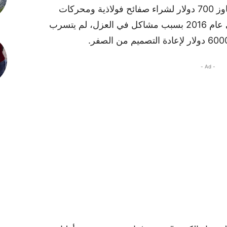
استثمر المبتكر في البداية مبلغا زهيدا لا يتجاوز 700 دولار لشراء صفائح فولاذية ومحركات
مستعملة، وبالرغم من فشل النموذج الأولي عام 2016 بسبب مشاكل في العزل، لم يتسرب
- Ad -