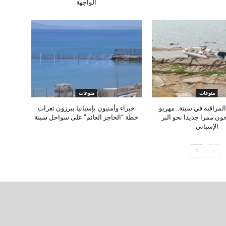
الواجهة
منوعات
منوعات
لمراقبة في سبتة.. مهربو
خبراء وأمنيون بإسبانيا يبرزون ثغرات
ون ممرا جديدا نحو البر
خطة “الحاجز العائم” على سواحل سبتة
الإسباني