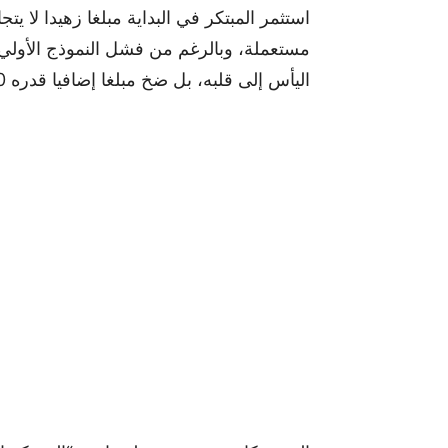
اليأس إلى قلبه، بل ضخ مبلغا إضافيا قدره 6000 دولار لإعادة التصميم من الصفر.