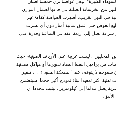
لسوداء الكبيرة”، وهي غواصة تزن خمسة أطنان
ن من الخرسانة الصلبة في قاعها لضمان التوازن
انية في النهر القريب، أظهرت الغواصة كفاءة غير
ع الغوص حتى عمق ثمانية أمتار دون أي تسرب
فر سرعة تصل إلى أربعة عقد في الساعة وقدرة على
 المحليين”، ليست غريبة على الأرياف الصينية، حيث
ات من براميل النفط المعاد تدويرها أو هياكل معدنية
ن طموحه لا يتوقف عند “السمكة السوداء”، إذ تشير
نية أكثر تعقيدا لبناء نموذج أكبر حجما، سيتضمن
رية يصل مداها إلى كيلومترين، ليثبت مجددا أن
لأفق.