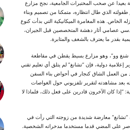
نية بعيدا عن صخب المختبرات الجامعية، نجح مزارع
ولته الذي طال انتظاره، متمكنا من تصميم وبناء
له الخاص. هذه المغامرة الميكانيكية التي بدأت كنوع
دسي عصامي أثار دهشة المتخصصين قبل الجيران،
يمية بقدر ما يعترف بالشغف والمثابرة.
نغ شنغ وو”، وهو مزارع بسيط يقطن في مقاطعة
إعلامية دولية، فإن “تشانغ” لم يتلق أي تعليم تقني
 من العمل الشاق كنجار في أحواض بناء السفن
ه بعد مشاهدته لتقرير تلفزيوني حول الغواصات
“إذا كان الآخرون قادرين على فعل ذلك، فلماذا لا
 “تشانغ” معارضة شديدة من زوجته التي رأت في
ه أصر على المضي قدما مستخدما مدخراته الشخصية.