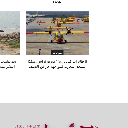
الهجرة
منوعات
8 طائرات كنادير و15 توربو ثراش.. هكذا
بعد تشديد ا
يستعد المغرب لمواجهة حرائق الصيف
البشر يفتح