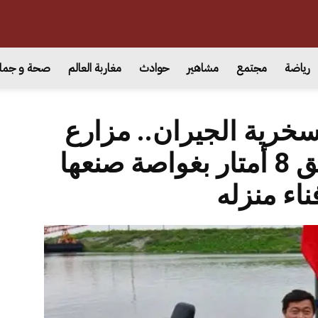
رياضة
مجتمع
مشاهير
حوادث
مغاربة العالم
صحة و جما
خرية الجيران.. مزارع
‘عبقري’ يغوص لعمق 8 أمتار بغواصة صنعها
اء منزله