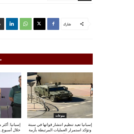
شارك
م
منوعات
إسبانيا تعيد تنظيم انتشار قواتها في سبتة
وتؤكد استمرار العمليات المرتبطة بأزمة
خلال أسبوع.. و260 ما زالوا داخل الم