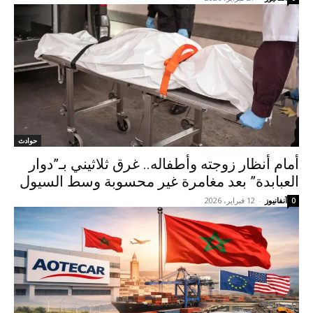
حوادث
أمام أنظار زوجته وأطفاله.. غرق ثلاثيني بـ”دوار
العبابدة” بعد مغامرة غير محسوبة وسط السيول
آنفانيوز
-
12 فبراير، 2026
0