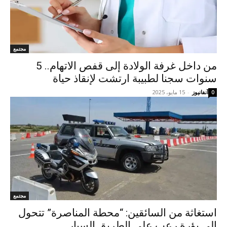
مجتمع
من داخل غرفة الولادة إلى قفص الاتهام.. 5
سنوات سجنا لطبيبة ارتشت لإنقاذ حياة
آنفانيوز
-
15 مايو، 2025
0
مجتمع
استغاثة من السائقين: “محطة المناصرة” تتحول
إلى بؤرة رعب على الطريق السيار