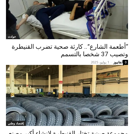
حوادث
“أطعمة الشارع”.. كارثة صحية تضرب القنيطرة
وتصيب 37 شخصا بالتسمم
آنفانيوز
-
1 يوليو، 2025
0
إقتصاد وطني
مجموعة صينية تختار القنيطرة لإنشاء أكبر مصنع