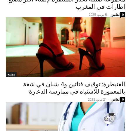
إطارات في المغرب
آنفانيوز
-
5 يونيو، 2025
0
مجتمع
القنيطرة: توقيف فتاتين و4 شبان في شقة
بالمعمورة للاشتباه في ممارسة الدعارة
آنفانيوز
-
21 مايو، 2025
0