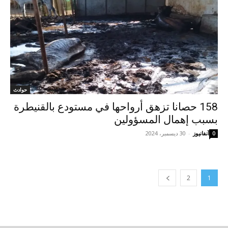
حوادث
158 حصانا تزهق أرواحها في مستودع بالقنيطرة
بسبب إهمال المسؤولين
آنفانيوز
-
30 ديسمبر، 2024
0
2
1