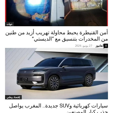
جهات
أمن القنيطرة يحبط محاولة تهريب أزيد من طنين
من المخدرات بتنسيق مع “الديستي”
آنفانيوز
-
27 يونيو، 2026
0
إقتصاد وطني
سيارات كهربائية وSUV جديدة.. المغرب يواصل
جذب كبار المصنعين