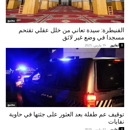
مجتمع
القنيطرة: سيدة تعاني من خلل عقلي تقتحم
مسجدا في وضع غير لائق
آنفانيوز
-
19 مارس، 2025
0
مجتمع
توقيف عم طفلة بعد العثور على جثتها في حاوية
نفايات
آنفانيوز
-
11 مارس، 2025
0