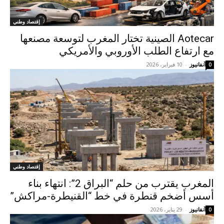
إقتصاد وطني
Aotecar الصينية تختار المغرب لتوسعة مصنعها
مع ارتفاع الطلب الأوروبي والأمريكي
آنفانيوز
-
10 فبراير، 2026
0
إقتصاد وطني
المغرب يقترب من حلم “البراق 2”: انتهاء بناء
أسس أضخم قنطرة في خط “القنيطرة-مراكش”
آنفانيوز
-
29 يناير، 2026
0