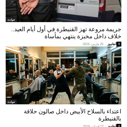
حوادث
جريمة مروعة تهز القنيطرة في أول أيام العيد..
خلاف داخل مخبزة ينتهي بمأساة
آنفانيوز
-
20 مارس، 2026
0
حوادث
اعتداء بالسلاح الأبيض داخل صالون حلاقة
بالقنيطرة
آنفانيوز
-
27 فبراير، 2026
0