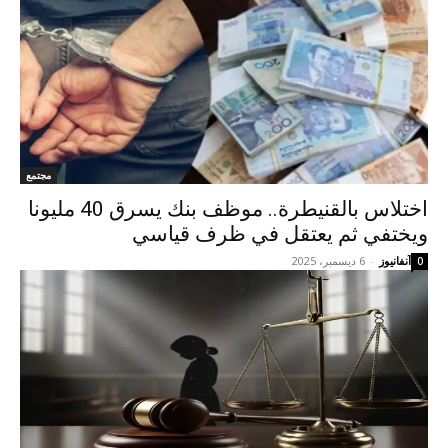
مجتمع
اختلاس بالقنيطرة.. موظف بنك يسرق 40 مليونا
ويختفي ثم يعتقل في ظرف قياسي
آنفانيوز
-
6 ديسمبر، 2025
0