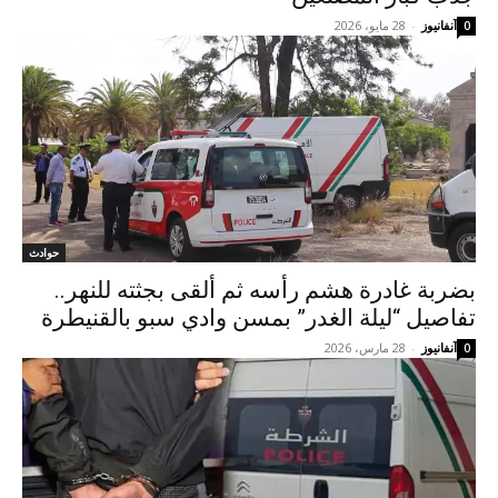
آنفانيوز
-
28 مايو، 2026
0
حوادث
بضربة غادرة هشم رأسه ثم ألقى بجثته للنهر..
تفاصيل “ليلة الغدر” بمسن وادي سبو بالقنيطرة
آنفانيوز
-
28 مارس، 2026
0