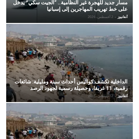
مسار جديد للهجرة غير النظامية.. “الجيت سكي” يدخل
على خط تهريب المهاجرين إلى إسبانيا
آنفانيوز
-
2 أغسطس، 2026
الداخلية تكشف كواليس أحداث سبتة ومليلية: شائعات
رقمية، 11 غريقا، وحصيلة رسمية لجهود الرصد
آنفانيوز
-
2 أغسطس، 2026