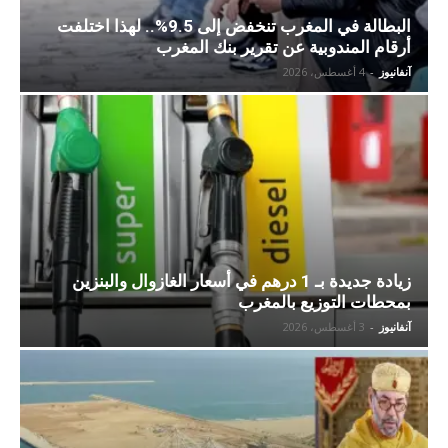
البطالة في المغرب تنخفض إلى 9.5%.. لهذا اختلفت
أرقام المندوبية عن تقرير بنك المغرب
آنفانيوز
-
4 أغسطس، 2026
زيادة جديدة بـ 1 درهم في أسعار الغازوال والبنزين
بمحطات التوزيع بالمغرب
آنفانيوز
-
3 أغسطس، 2026