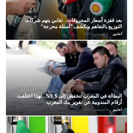
بعد قفزة أسعار المحروقات.. نقابي يتهم شركات
التوزيع بالتفاهم ويكشف “أسئلة محرجة”
آنفانيوز
-
4 أغسطس، 2026
البطالة في المغرب تنخفض إلى 9.5%.. لهذا اختلفت
أرقام المندوبية عن تقرير بنك المغرب
آنفانيوز
-
4 أغسطس، 2026