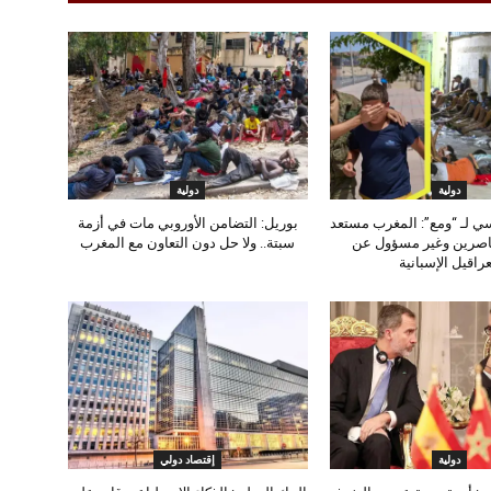
دولية
دولية
ي لـ “ومع”: المغرب مستعد
بوريل: التضامن الأوروبي مات في أزمة
قاصرين وغير مسؤول عن
سبتة.. ولا حل دون التعاون مع المغرب
عراقيل الإسبانية
دولية
إقتصاد دولي