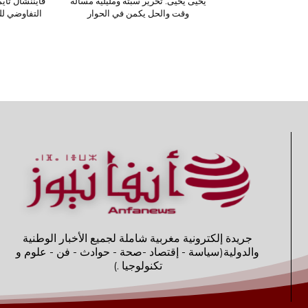
يحيى يحيى: تحرير سبتة ومليلية مسألة
فايننشال تاي
وقت والحل يكمن في الحوار
التفاوضي لل
جريدة إلكترونية مغربية شاملة لجميع الأخبار الوطنية
والدولية(سياسة - إقتصاد -صحة - حوادث - فن - علوم و
تكنولوجيا .)