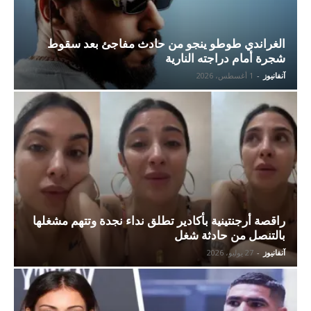
الغراندي طوطو ينجو من حادث مفاجئ بعد سقوط
شجرة أمام دراجته النارية
آنفانيوز
-
1 أغسطس، 2026
راقصة أرجنتينية بأكادير تطلق نداء نجدة وتتهم مشغلها
بالتنصل من حادثة شغل
آنفانيوز
-
27 يوليو، 2026