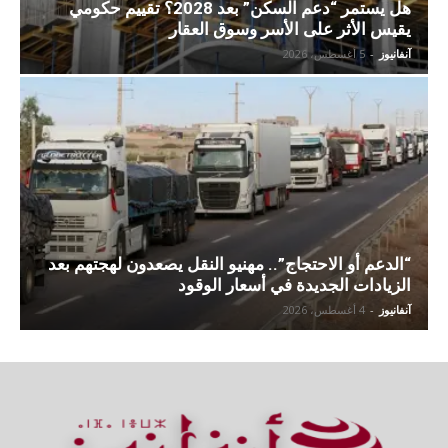
هل يستمر “دعم السكن” بعد 2028؟ تقييم حكومي
يقيس الأثر على الأسر وسوق العقار
آنفانيوز
-
5 أغسطس، 2026
“الدعم أو الاحتجاج”.. مهنيو النقل يصعدون لهجتهم بعد
الزيادات الجديدة في أسعار الوقود
آنفانيوز
-
4 أغسطس، 2026