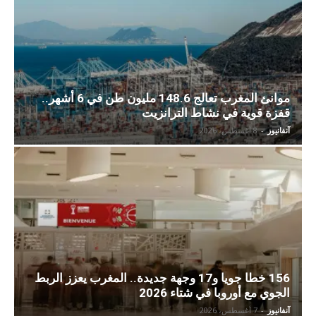
موانئ المغرب تعالج 148.6 مليون طن في 6 أشهر..
قفزة قوية في نشاط الترانزيت
آنفانيوز
-
8 أغسطس، 2026
156 خطا جويا و17 وجهة جديدة.. المغرب يعزز الربط
الجوي مع أوروبا في شتاء 2026
آنفانيوز
-
7 أغسطس، 2026