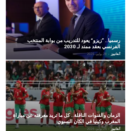
رسميا.. “زيزو” يعود للتدريب من بوابة المنتخب
الفرنسي بعقد ممتد لـ 2030
آنفانيوز
-
28 يوليو، 2026
الزمان والقنوات الناقلة.. كل ما تريد معرفته عن مباراة
المغرب وكينيا في الكان النسوي
آنفانيوز
-
26 يوليو، 2026