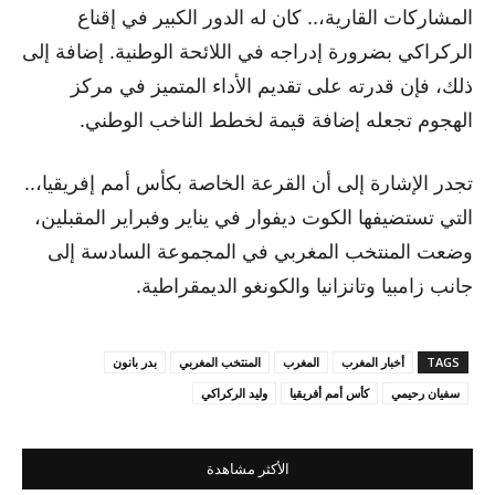
المشاركات القارية،.. كان له الدور الكبير في إقناع
الركراكي بضرورة إدراجه في اللائحة الوطنية. إضافة إلى
ذلك، فإن قدرته على تقديم الأداء المتميز في مركز
الهجوم تجعله إضافة قيمة لخطط الناخب الوطني.
تجدر الإشارة إلى أن القرعة الخاصة بكأس أمم إفريقيا،..
التي تستضيفها الكوت ديفوار في يناير وفبراير المقبلين،
وضعت المنتخب المغربي في المجموعة السادسة إلى
جانب زامبيا وتانزانيا والكونغو الديمقراطية.
TAGS
أخبار المغرب
المغرب
المنتخب المغربي
بدر بانون
سفيان رحيمي
كأس أمم أفريقيا
وليد الركراكي
الأكثر مشاهدة