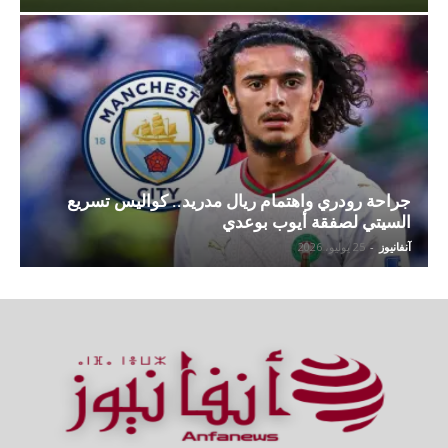
جراحة رودري واهتمام ريال مدريد.. كواليس تسريع
السيتي لصفقة أيوب بوعدي
آنفانيوز
-
25 يوليو، 2026