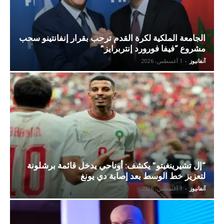
الجامعة الملكية لكرة القدم ترحب بقرار إنفانتينو سحب
مشروع “فيفا فورورد إنتربرايز”
آنفانيوز
-
1 أغسطس، 2026
“إل تشيرينغيتو” يكشف: أوناحي يدخل قائمة برشلونة
لتعزيز خط الوسط بعد إصابة دي يونغ
آنفانيوز
-
1 أغسطس، 2026