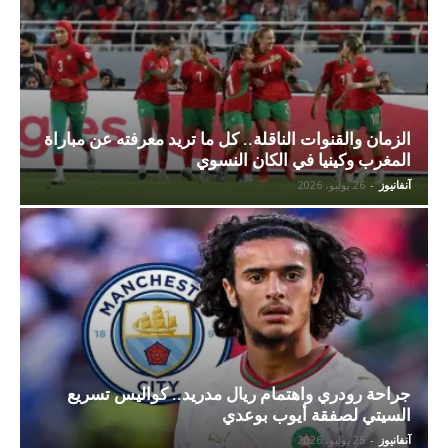
الزمان والقنوات الناقلة.. كل ما تريد معرفته عن مباراة
المغرب وكينيا في الكان النسوي
آنفانيوز
-
26 يوليو، 2026
جراحة رودري واهتمام ريال مدريد.. كواليس تسريع
السيتي لصفقة أيوب بوعدي
آنفانيوز
-
25 يوليو، 2026