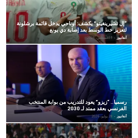
“إل تشيرينغيتو” يكشف: أوناحي يدخل قائمة برشلونة
لتعزيز خط الوسط بعد إصابة دي يونغ
آنفانيوز
-
1 أغسطس، 2026
رسميا.. “زيزو” يعود للتدريب من بوابة المنتخب
الفرنسي بعقد ممتد لـ 2030
آنفانيوز
-
28 يوليو، 2026