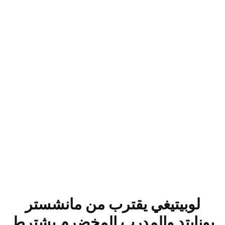
لوبيتيغي يقترب من مانشستر
يونايتد والمدرب المخضرم يشترط