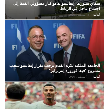
سكاي سبورت: إنفانتينو يدعو كبار مسؤولي الفيفا إلى
اجتماع عاجل في الرباط
آنفانيوز
-
5 أغسطس، 2026
الجامعة الملكية لكرة القدم ترحب بقرار إنفانتينو سحب
مشروع “فيفا فورورد إنتربرايز”
آنفانيوز
-
1 أغسطس، 2026