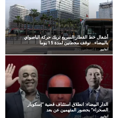
أشغال خط القطار السريع تربك حركة الباصواي
بالبيضاء.. توقف محطتين لمدة 15 يوما
آنفانيوز
-
6 أغسطس، 2026
الدار البيضاء: انطلاق استئناف قضية “إسكوبار
الصحراء” بحضور المتهمين عن بعد
آنفانيوز
-
5 أغسطس، 2026