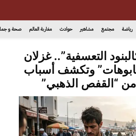
رياضة
مجتمع
مشاهير
حوادث
مغاربة العالم
صحة و جما
لبنود التعسفية”.. غزلان
طابوهات” وتكشف أسباب
من “القفص الذهبي”