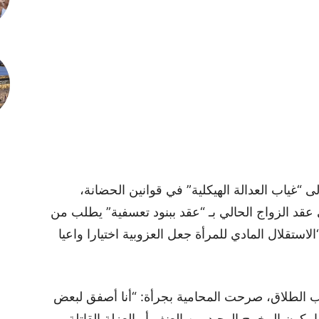
غياب العدالة الهيكلية” في قوانين الحضانة،
عقد الزواج الحالي بـ “عقد ببنود تعسفية” يطلب من
لاستقلال المادي للمرأة جعل العزوبية اختيارا واعيا
 الطلاق، صرحت المحامية بجرأة: “أنا أصفق لبعض
 يكون المخرج الوحيد من العنف أو العزلة القاتلة