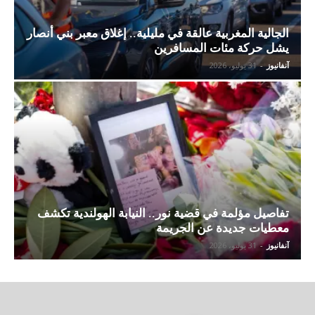
الجالية المغربية عالقة في مليلية.. إغلاق معبر بني أنصار
يشل حركة مئات المسافرين
آنفانيوز
-
31 يوليو، 2026
تفاصيل مؤلمة في قضية نور.. النيابة الهولندية تكشف
معطيات جديدة عن الجريمة
آنفانيوز
-
31 يوليو، 2026