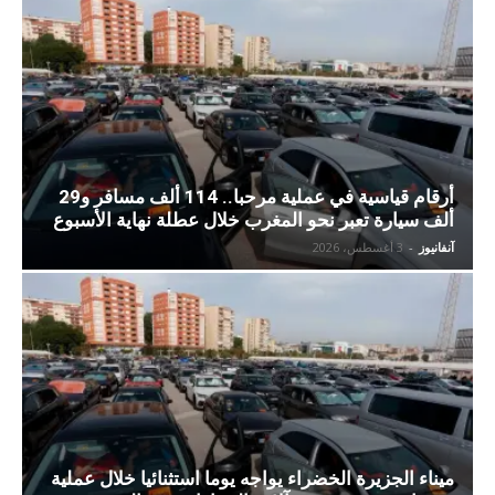
أرقام قياسية في عملية مرحبا.. 114 ألف مسافر و29
ألف سيارة تعبر نحو المغرب خلال عطلة نهاية الأسبوع
آنفانيوز
-
3 أغسطس، 2026
ميناء الجزيرة الخضراء يواجه يوما استثنائيا خلال عملية