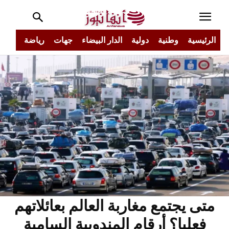
الرئيسية
وطنية
دولية
الدار البيضاء
جهات
رياضة
مجتم
متى يجتمع مغاربة العالم بعائلاتهم
فعليا؟ أرقام المندوبية السامية