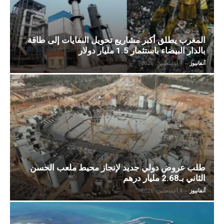
المغرب يطلق أكبر مشاريع تحويل النفايات إلى طاقة
بالدار البيضاء باستثمار 1.5 مليار دولار
آنفانيوز
-
4 أغسطس، 2026
طلب عروض دولي جديد لإنجاز محيط ملعب الحسن
الثاني بـ2.68 مليار درهم
آنفانيوز
-
4 أغسطس، 2026