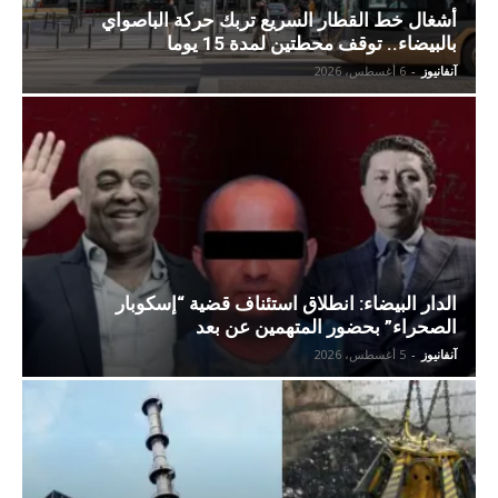
أشغال خط القطار السريع تربك حركة الباصواي
بالبيضاء.. توقف محطتين لمدة 15 يوما
آنفانيوز
-
6 أغسطس، 2026
الدار البيضاء: انطلاق استئناف قضية “إسكوبار
الصحراء” بحضور المتهمين عن بعد
آنفانيوز
-
5 أغسطس، 2026