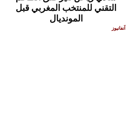
التقني للمنتخب المغربي قبل
المونديال
آنفانيوز