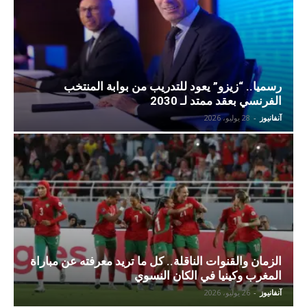
رسميا.. “زيزو” يعود للتدريب من بوابة المنتخب
الفرنسي بعقد ممتد لـ 2030
آنفانيوز
-
28 يوليو، 2026
الزمان والقنوات الناقلة.. كل ما تريد معرفته عن مباراة
المغرب وكينيا في الكان النسوي
آنفانيوز
-
26 يوليو، 2026