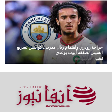
جراحة رودري واهتمام ريال مدريد.. كواليس تسريع
السيتي لصفقة أيوب بوعدي
آنفانيوز
-
25 يوليو، 2026