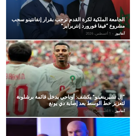
الجامعة الملكية لكرة القدم ترحب بقرار إنفانتينو سحب
مشروع “فيفا فورورد إنتربرايز”
آنفانيوز
-
1 أغسطس، 2026
“إل تشيرينغيتو” يكشف: أوناحي يدخل قائمة برشلونة
لتعزيز خط الوسط بعد إصابة دي يونغ
آنفانيوز
-
1 أغسطس، 2026