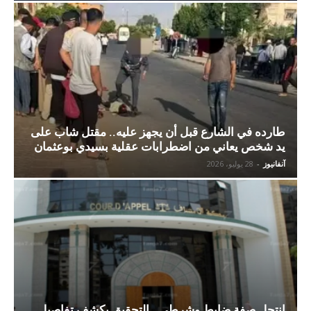
طارده في الشارع قبل أن يجهز عليه.. مقتل شاب على
يد شخص يعاني من اضطرابات عقلية بسيدي بوعثمان
آنفانيوز
-
28 يوليو، 2026
انتحل صفة ضابط وشرطي.. التحقيق يكشف تفاصيل