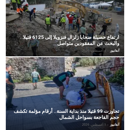
ارتفاع حصيلة ضحايا زلزال فنزويلا إلى 6125 قتيلا..
والبحث عن المفقودين متواصل
آنفانيوز
-
4 أغسطس، 2026
تجاوزت 99 قتيلا منذ بداية السنة.. أرقام مؤلمة تكشف
حجم الفاجعة بسواحل الشمال
آنفانيوز
-
1 أغسطس، 2026