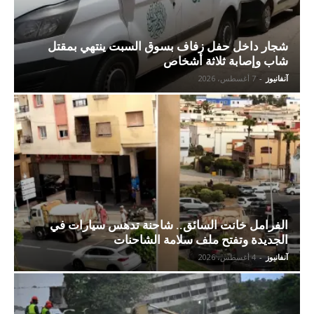
شجار داخل حفل زفاف بسوق السبت ينتهي بمقتل
شاب وإصابة ثلاثة أشخاص
آنفانيوز
-
7 أغسطس، 2026
الفرامل خانت السائق.. شاحنة تدهس سيارات في
الجديدة وتفتح ملف سلامة الشاحنات
آنفانيوز
-
4 أغسطس، 2026