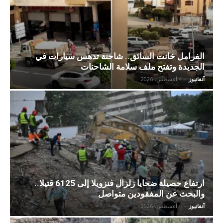
الفرامل خانت السائق.. شاحنة تدهس سيارات في
الجديدة وتفتح ملف سلامة الشاحنات
آنفانيوز
-
4 أغسطس، 2026
ارتفاع حصيلة ضحايا زلزال فنزويلا إلى 6125 قتيلا..
والبحث عن المفقودين متواصل
آنفانيوز
-
4 أغسطس، 2026