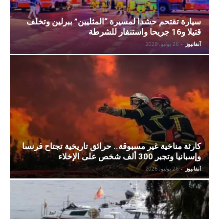
سيارة تقتحم حشدا لمسيرة “المثليين” ببرلين وتخلف
قتيلا و16 جريحا واستنفار للشرطة
آنفانيوز
-
26 يوليو، 2026
كارثة مناخية غير مسبوقة.. حرائق تاريخية تجتاح فرنسا
وإسبانيا وتجبر 300 ألف شخص على الإخلاء
آنفانيوز
-
26 يوليو، 2026