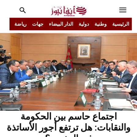
الرئيسية
وطنية
دولية
الدار البيضاء
جهات
رياضة
مجتم
اجتماع حاسم بين الحكومة
والنقابات: هل ترتفع أجور الأساتذة