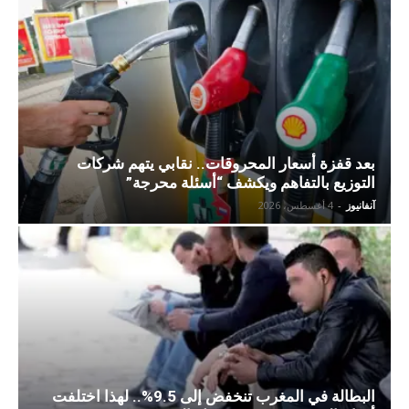
بعد قفزة أسعار المحروقات.. نقابي يتهم شركات
التوزيع بالتفاهم ويكشف “أسئلة محرجة”
آنفانيوز
-
4 أغسطس، 2026
البطالة في المغرب تنخفض إلى 9.5%.. لهذا اختلفت