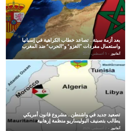
بعد أزمة سبتة.. تصاعد خطاب الكراهية في إسبانيا
واستعمال مفردات “الغزو” و”الحرب” ضد المغرب
آنفانيوز
-
5 أغسطس، 2026
تصعيد جديد في واشنطن.. مشروع قانون أمريكي
يطالب بتصنيف البوليساريو منظمة إرهابية
آنفانيوز
-
2 أغسطس، 2026