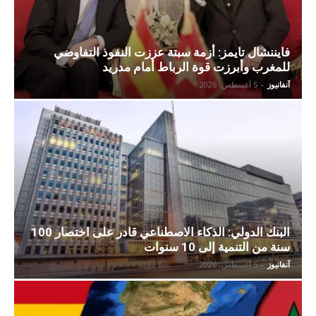
فايننشال تايمز: أزمة سبتة عززت النفوذ التفاوضي
للمغرب وأبرزت قوة الرباط أمام مدريد
آنفانيوز
-
5 أغسطس، 2026
البنك الدولي: الذكاء الاصطناعي قادر على اختصار 100
سنة من التنمية إلى 10 سنوات
آنفانيوز
-
5 أغسطس، 2026