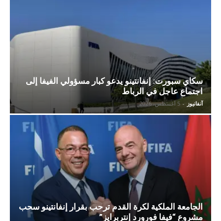
سكاي سبورت: إنفانتينو يدعو كبار مسؤولي الفيفا إلى
اجتماع عاجل في الرباط
آنفانيوز
-
5 أغسطس، 2026
الجامعة الملكية لكرة القدم ترحب بقرار إنفانتينو سحب
مشروع “فيفا فورورد إنتربرايز”