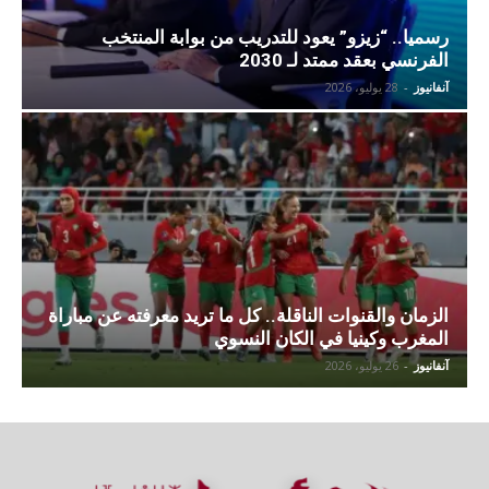
رسميا.. “زيزو” يعود للتدريب من بوابة المنتخب
الفرنسي بعقد ممتد لـ 2030
آنفانيوز
-
28 يوليو، 2026
الزمان والقنوات الناقلة.. كل ما تريد معرفته عن مباراة
المغرب وكينيا في الكان النسوي
آنفانيوز
-
26 يوليو، 2026