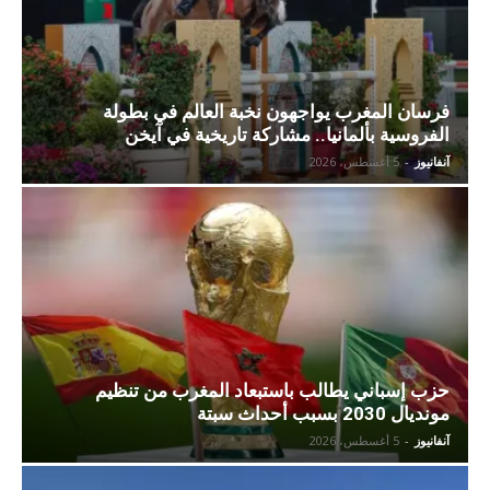
فرسان المغرب يواجهون نخبة العالم في بطولة
الفروسية بألمانيا.. مشاركة تاريخية في آيخن
آنفانيوز
-
5 أغسطس، 2026
حزب إسباني يطالب باستبعاد المغرب من تنظيم
مونديال 2030 بسبب أحداث سبتة
آنفانيوز
-
5 أغسطس، 2026