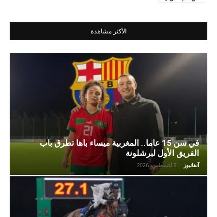
الأكثر مشاهدة
في سن 15 عاما.. المغربية ميساء باها تطرق باب
الفريق الأول لبرشلونة
آنفانيوز
-
8 أغسطس، 2026