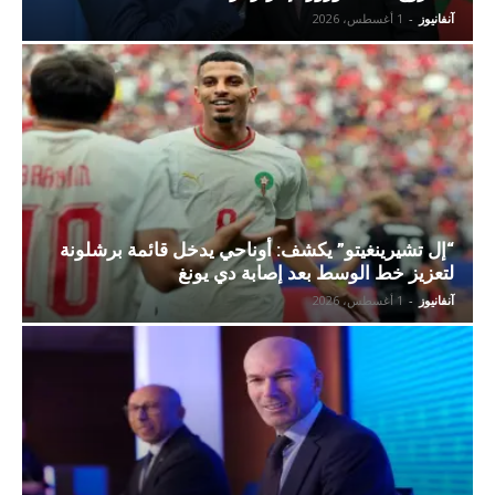
آنفانيوز
-
1 أغسطس، 2026
“إل تشيرينغيتو” يكشف: أوناحي يدخل قائمة برشلونة
لتعزيز خط الوسط بعد إصابة دي يونغ
آنفانيوز
-
1 أغسطس، 2026