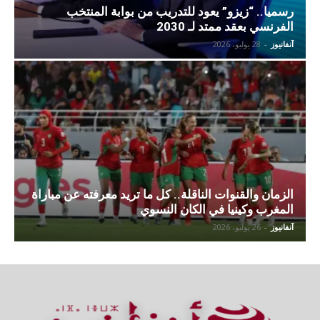
رسميا.. “زيزو” يعود للتدريب من بوابة المنتخب
الفرنسي بعقد ممتد لـ 2030
آنفانيوز
-
28 يوليو، 2026
الزمان والقنوات الناقلة.. كل ما تريد معرفته عن مباراة
المغرب وكينيا في الكان النسوي
آنفانيوز
-
26 يوليو، 2026