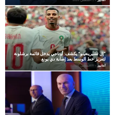
“إل تشيرينغيتو” يكشف: أوناحي يدخل قائمة برشلونة
لتعزيز خط الوسط بعد إصابة دي يونغ
آنفانيوز
-
1 أغسطس، 2026