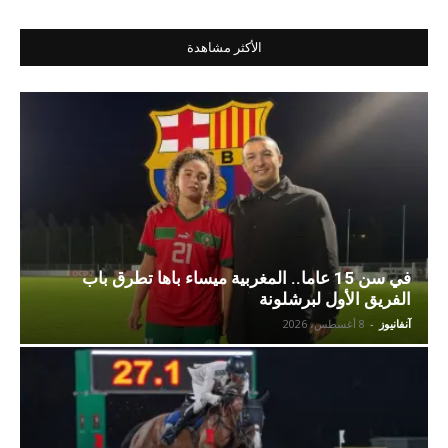
الأكثر مشاهدة
في سن 15 عاما.. المغربية ميساء باها تطرق باب
الفريق الأول لبرشلونة
آنفانيوز
-
8 أغسطس، 2026