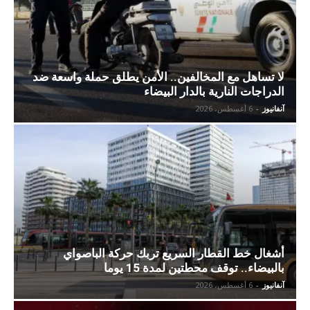
لا تساهل مع المخالفين.. الأمن يطلق حملة واسعة ضد
الدراجات النارية بالدار البيضاء
آنفانيوز
-
6 أغسطس، 2026
أشغال خط القطار السريع تربك حركة الباصواي
بالبيضاء.. توقف محطتين لمدة 15 يوما
آنفانيوز
-
6 أغسطس، 2026