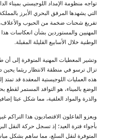
تواجه منظومة الإمداد اللوجيستي بميناء الدا
التي يشهدها المرفق البحري الأبرز بالممل
تفريغ شحنات ضخمة من الحبوب والأعلاف، 
المهنيين والمستوردين بشأن انعكاسات هذا ا
الوطنية خلال الأسابيع القليلة المقبلة.
وتشير المعطيات المهنية المتوفرة إلى أن طا
تزال ترسو في منطقة الانتظار ريثما يحين د
هذه العمليات اللوجيستية المعقدة قد تمتد إ
الوضع بالميناء، هو التوافد المستمر لقطع 
والذرة والمواد العلفية، مما شكل عبئا إضافيا
ويعزو الفاعلون الاقتصاديون هذا التراكم غ
بأجواء فترة العيد؛ إذ تسجل حركة النقل ال
المتوفرة لنقل السلع، مما ساهم بشكل مباش