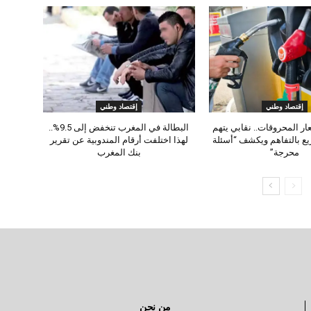
إقتصاد وطني
إقتصاد وطني
ار المحروقات.. نقابي يتهم
البطالة في المغرب تنخفض إلى 9.5%..
ع بالتفاهم ويكشف “أسئلة
لهذا اختلفت أرقام المندوبية عن تقرير
محرجة”
بنك المغرب
من نحن