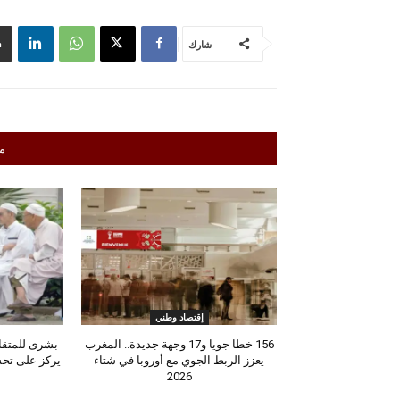
شارك
م
إقتصاد وطني
156 خطا جويا و17 وجهة جديدة.. المغرب
يعزز الربط الجوي مع أوروبا في شتاء
يركز على تحس
2026