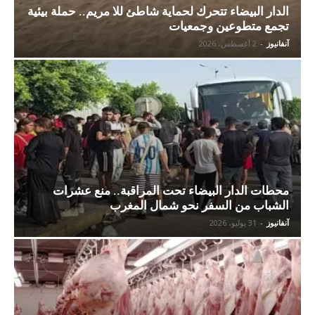
الدار البيضاء تتحرك لحماية شاطئ للا مريم.. حملة بيئية
تجمع متطوعين وجمعيات
آنفانيوز
-
2 أغسطس، 2026
محطات الدار البيضاء تحت المراقبة.. منع عشرات
الشباب من السفر نحو شمال المغرب
آنفانيوز
-
31 يوليو، 2026