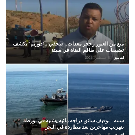
منع من العبور وحجز معدات.. صحفي بـ”دوزيم” يكشف
تضييقات على طاقم القناة في سبتة
آنفانيوز
-
8 أغسطس، 2026
سبتة.. توقيف سائق دراجة مائية يشتبه في تورطه
بتهريب مهاجرين بعد مطاردة في البحر
آنفانيوز
-
8 أغسطس، 2026