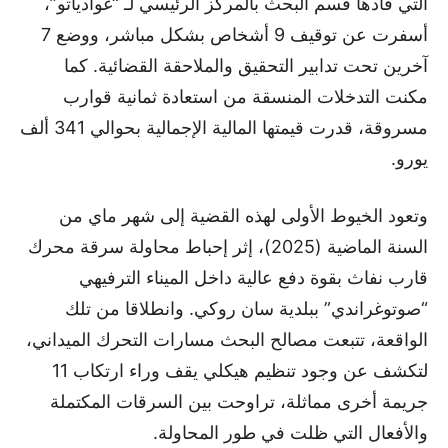
التي قادها قسم البحث بالمركز الرئيسي لـ “غوادياتو”،
أسفرت عن توقيف 9 أشخاص بشكل مباشر، ووضع 7
آخرين تحت تدابير التحقيق والملاحقة القضائية. كما
مكنت التدخلات المنسقة من استعادة ثمانية قوارب
مسروقة، قدرت قيمتها المالية الإجمالية بحوالي 341 ألف
يورو.
وتعود الخيوط الأولى لهذه القضية إلى شهر ماي من
السنة الماضية (2025)، إثر إحباط محاولة سرقة محرك
قارب نفاث بقوة دفع عالية داخل الميناء الترفيهي
“صوتوغراندي” ببلدية سان روكي. وانطلاقا من تلك
الواقعة، تتبعت مصالح البحث مسارات التحرك الميداني،
لتكشف عن وجود تنظيم هيكلي يقف وراء ارتكاب 11
جريمة أخرى مماثلة، تراوحت بين السرقات المكتملة
والأفعال التي ظلت في طور المحاولة.