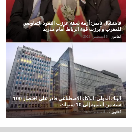
فايننشال تايمز: أزمة سبتة عززت النفوذ التفاوضي
للمغرب وأبرزت قوة الرباط أمام مدريد
آنفانيوز
-
5 أغسطس، 2026
البنك الدولي: الذكاء الاصطناعي قادر على اختصار 100
سنة من التنمية إلى 10 سنوات
آنفانيوز
-
5 أغسطس، 2026