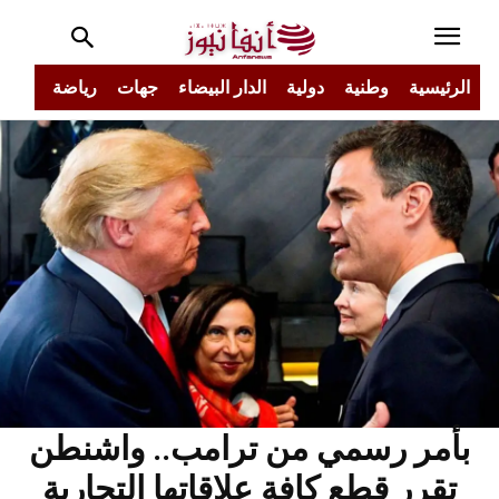
الرئيسية
وطنية
دولية
الدار البيضاء
جهات
رياضة
مجتم
بأمر رسمي من ترامب.. واشنطن
تقرر قطع كافة علاقاتها التجارية