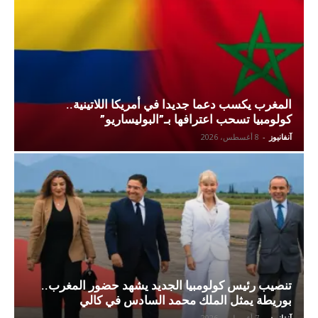
المغرب يكسب دعما جديدا في أمريكا اللاتينية..
كولومبيا تسحب اعترافها بـ”البوليساريو”
آنفانيوز
-
8 أغسطس، 2026
تنصيب رئيس كولومبيا الجديد يشهد حضور المغرب..
بوريطة يمثل الملك محمد السادس في كالي
آنفانيوز
-
7 أغسطس، 2026