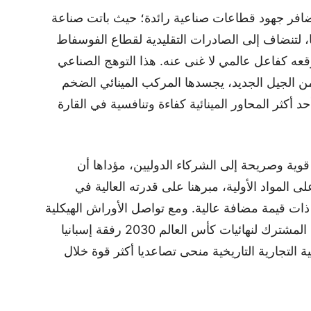
تضافر جهود قطاعات صناعية رائدة؛ حيث باتت صناعة
ا، لتنضاف إلى الصادرات التقليدية لقطاع الفوسفاط
ه كفاعل عالمي لا غنى عنه. هذا التوهج الصناعي
من الجيل الجديد، يجسدها المركب المينائي الضخم
أكثر المحاور المينائية كفاءة وتنافسية في القارة
عث برسالة قوية وصريحة إلى الشركاء الدوليين، مؤداها أن
ى المواد الأولية، مبرهنا على قدرته العالية في
ذات قيمة مضافة عالية. ومع تواصل الأوراش الهيكلية
الكبرى والآفاق الواعدة المترتبة عن التنظيم المشترك لنهائيات كأس العالم 2030 رفقة إسبانيا
مية التجارية التاريخية منحى تصاعديا أكثر قوة خلال