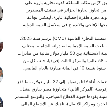
ق كرّس مكانة المملكة كقوة تجارية بارزة على
 من تجاوز الجارة الجزائر في تصنيف المصدرين
ز كونه مجرد طفرة إحصائية عابرة، ليعكس نجاعة
جها الإنتاجي والاندماج في سلاسل القيمة الدولية.
ووفقا لأحدث البيانات الرسمية الصادرة عن منظمة التجارة العالمية (OMC) برسم سنة 2025،
لغت القيمة الإجمالية لصادراته الشاملة لمختلف
القطاعات 82 مليار دولار. وتتوزع هذه الحصيلة الاستثنائية بين 50 مليار دولار متأتية من صادرات
السلع والمنتجات، ما وضع المملكة في الرتبة 58 عالميا والمركز الثالث إفريقيا، خلف كل من
قارنة بالعام الماضي.
وفي الشق غير المادي، سجلت صادرات الخدمات أداء لافتا بوصولها إلى 32 مليار دولار، مما قفز
الميا والوصافة الإفريقية (المركز الثاني) متجاوزة مصر بفارق ضئيل.
تينة يقودها حيوية القطاع السياحي، والتوسع المستمر
حدود ومراكز الاتصال)، ناهيك عن الإشعاع المالي