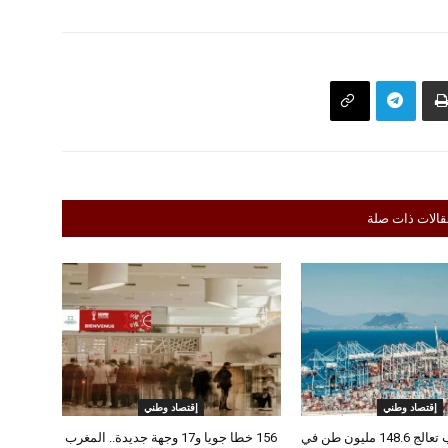
قالات ذات صلة
إقتصاد وطني
إقتصاد وطني
موانئ المغرب تعالج 148.6 مليون طن في
156 خطا جويا و17 وجهة جديدة.. المغرب