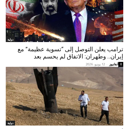
دولية
ترامب يعلن التوصل إلى “تسوية عظيمة” مع
إيران.. وطهران: الاتفاق لم يحسم بعد
آنفانيوز
-
12 يونيو، 2026
0
دولية