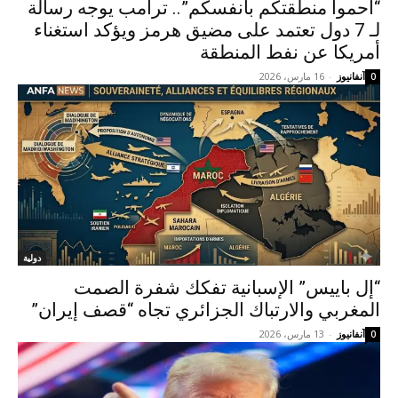
“احموا منطقتكم بأنفسكم”.. ترامب يوجه رسالة
لـ 7 دول تعتمد على مضيق هرمز ويؤكد استغناء
أمريكا عن نفط المنطقة
آنفانيوز
-
16 مارس، 2026
0
دولية
“إل باييس” الإسبانية تفكك شفرة الصمت
المغربي والارتباك الجزائري تجاه “قصف إيران”
آنفانيوز
-
13 مارس، 2026
0