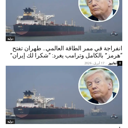
دولية
انفراجة في ممر الطاقة العالمي.. طهران تفتح
“هرمز” بالكامل وترامب يغرد: “شكرا لك إيران”
آنفانيوز
-
17 أبريل، 2026
0
دولية