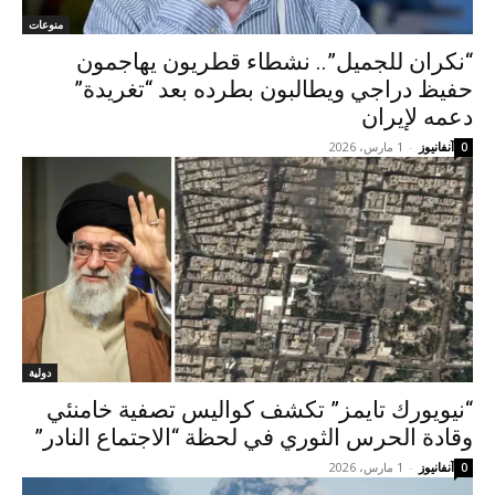
منوعات
“نكران للجميل”.. نشطاء قطريون يهاجمون
حفيظ دراجي ويطالبون بطرده بعد “تغريدة”
دعمه لإيران
آنفانيوز
-
1 مارس، 2026
0
دولية
“نيويورك تايمز” تكشف كواليس تصفية خامنئي
وقادة الحرس الثوري في لحظة “الاجتماع النادر”
آنفانيوز
-
1 مارس، 2026
0