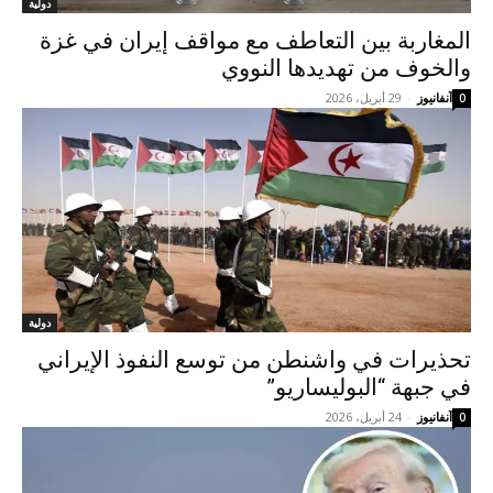
دولية
المغاربة بين التعاطف مع مواقف إيران في غزة
والخوف من تهديدها النووي
آنفانيوز
-
29 أبريل، 2026
0
دولية
تحذيرات في واشنطن من توسع النفوذ الإيراني
في جبهة “البوليساريو”
آنفانيوز
-
24 أبريل، 2026
0