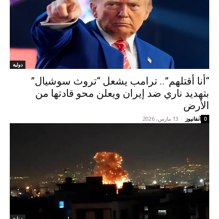
دولية
“أنا أقتلهم”.. ترامب يشعل “تروث سوشيال”
بتهديد ناري ضد إيران ويعلن محو قادتها من
الأرض
آنفانيوز
-
13 مارس، 2026
0
دولية