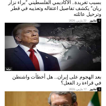
بسبب تغريدة.. الأكاديمي الفلسطيني “براء نزار
ريان” يكشف تفاصيل اعتقاله وتعذيبه في قطر
وترحيل عائلته
آنفانيوز
-
22 مارس، 2026
0
دولية
بعد الهجوم على إيران… هل أخطأت واشنطن
في قراءة رد الفعل؟
آنفانيوز
-
17 مارس، 2026
0