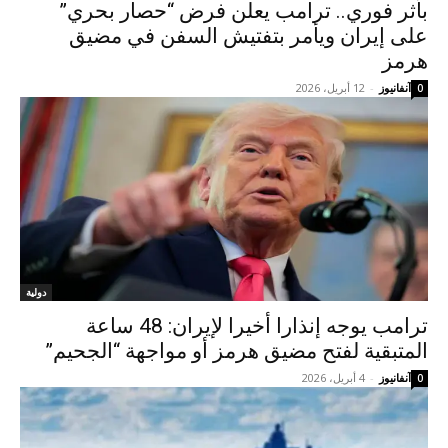
بأثر فوري.. ترامب يعلن فرض “حصار بحري”
على إيران ويأمر بتفتيش السفن في مضيق
هرمز
آنفانيوز
-
12 أبريل، 2026
0
دولية
ترامب يوجه إنذارا أخيرا لإيران: 48 ساعة
المتبقية لفتح مضيق هرمز أو مواجهة “الجحيم”
آنفانيوز
-
4 أبريل، 2026
0