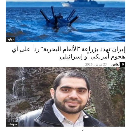
دولية
إيران تهدد بزراعة “الألغام البحرية” ردا على أي
هجوم أمريكي أو إسرائيلي
آنفانيوز
-
23 مارس، 2026
0
منوعات