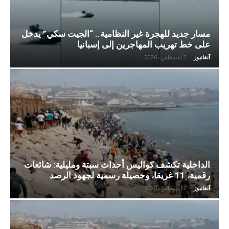
مسار جديد للهجرة غير النظامية.. “الجيت سكي” يدخل
على خط تهريب المهاجرين إلى إسبانيا
آنفانيوز
-
2 أغسطس، 2026
الداخلية تكشف كواليس أحداث سبتة ومليلية: شائعات
رقمية، 11 غريقا، وحصيلة رسمية لجهود الرصد
آنفانيوز
-
2 أغسطس، 2026