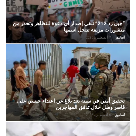
“جيل زد 212” تنفي إصدار أي دعوة للتظاهر وتحذر من
منشورات مزيفة تنتحل اسمها
آنفانيوز
-
7 أغسطس، 2026
تحقيق أمني في سبتة بعد بلاغ عن اعتداء جنسي على
قاصر وصل خلال تدفق المهاجرين
آنفانيوز
-
6 أغسطس، 2026