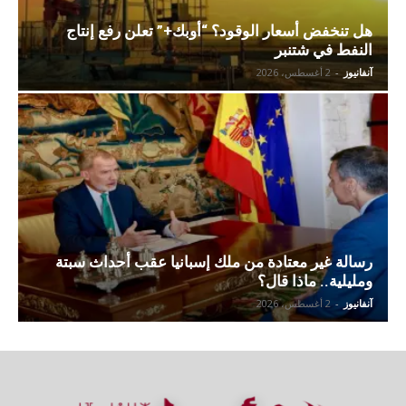
هل تنخفض أسعار الوقود؟ “أوبك+” تعلن رفع إنتاج
النفط في شتنبر
آنفانيوز
-
2 أغسطس، 2026
رسالة غير معتادة من ملك إسبانيا عقب أحداث سبتة
ومليلية.. ماذا قال؟
آنفانيوز
-
2 أغسطس، 2026