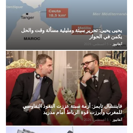
يحيى يحيى: تحرير سبتة ومليلية مسألة وقت والحل
يكمن في الحوار
آنفانيوز
-
5 أغسطس، 2026
فايننشال تايمز: أزمة سبتة عززت النفوذ التفاوضي
للمغرب وأبرزت قوة الرباط أمام مدريد
آنفانيوز
-
5 أغسطس، 2026