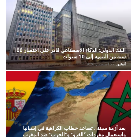
البنك الدولي: الذكاء الاصطناعي قادر على اختصار 100
سنة من التنمية إلى 10 سنوات
آنفانيوز
-
5 أغسطس، 2026
بعد أزمة سبتة.. تصاعد خطاب الكراهية في إسبانيا
واستعمال مفردات “الغزو” و”الحرب” ضد المغرب