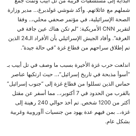
البداية إلى مستشفيات قريبة من تل أبيب وتمت جمع
شملهم مع عائلاتهم. وأكد شوشي غولدبرغ،.. مدير وزارة
الصحة الإسرائيلية، في مؤتمر صحفي محلي،.. وفقا
لتقرير CNN الأمريكية: “لم تكن هناك عين جافة في
الغرفة”. وأفاد الجيش الإسرائيلي بأن الأفراد الـ24 الذين
تم إطلاق سراحهم من قطاع غزة “في حالة جيدة”.
اندلعت حرب غزة الأخيرة بسبب ما وصف في تل أبيب بـ
“أسوأ مذبحة في تاريخ إسرائيل”،.. حيث ارتكبها عناصر
حماس الذين تسللوا من قطاع غزة إلى “جنوب إسرائيل”
بالقرب من الحدود في 7 أكتوبر،.. مما أسفر عن مقتل
أكثر من 1200 شخص. تم أخذ حوالي 240 رهينة إلى
غزة،.. بمن فيهم عدة يهود من جنسيات أأوروبية وغربية
بشكل عام.