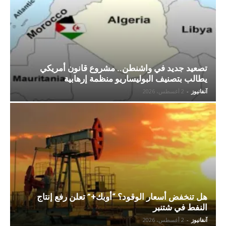
تصعيد جديد في واشنطن.. مشروع قانون أمريكي
يطالب بتصنيف البوليساريو منظمة إرهابية
آنفانيوز
-
2 أغسطس، 2026
هل تنخفض أسعار الوقود؟ “أوبك+” تعلن رفع إنتاج
النفط في شتنبر
آنفانيوز
-
2 أغسطس، 2026