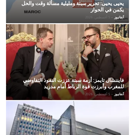
يحيى يحيى: تحرير سبتة ومليلية مسألة وقت والحل
يكمن في الحوار
آنفانيوز
-
5 أغسطس، 2026
فايننشال تايمز: أزمة سبتة عززت النفوذ التفاوضي
للمغرب وأبرزت قوة الرباط أمام مدريد
آنفانيوز
-
5 أغسطس، 2026