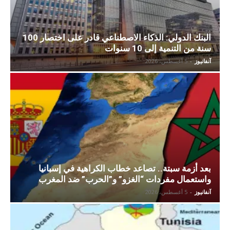
البنك الدولي: الذكاء الاصطناعي قادر على اختصار 100
سنة من التنمية إلى 10 سنوات
آنفانيوز
-
5 أغسطس، 2026
بعد أزمة سبتة.. تصاعد خطاب الكراهية في إسبانيا
واستعمال مفردات “الغزو” و”الحرب” ضد المغرب
آنفانيوز
-
5 أغسطس، 2026