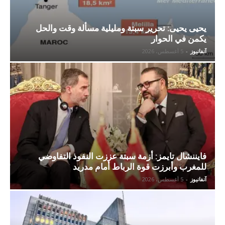
يحيى يحيى: تحرير سبتة ومليلية مسألة وقت والحل
يكمن في الحوار
آنفانيوز
-
5 أغسطس، 2026
فايننشال تايمز: أزمة سبتة عززت النفوذ التفاوضي
للمغرب وأبرزت قوة الرباط أمام مدريد
آنفانيوز
-
5 أغسطس، 2026