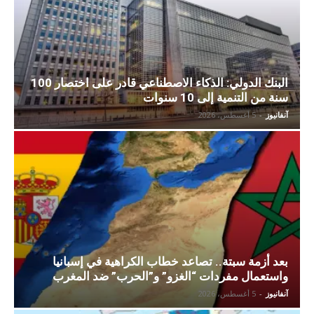
البنك الدولي: الذكاء الاصطناعي قادر على اختصار 100
سنة من التنمية إلى 10 سنوات
آنفانيوز
-
5 أغسطس، 2026
بعد أزمة سبتة.. تصاعد خطاب الكراهية في إسبانيا
واستعمال مفردات “الغزو” و”الحرب” ضد المغرب
آنفانيوز
-
5 أغسطس، 2026