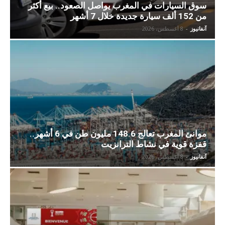
سوق السيارات في المغرب يواصل الصعود.. بيع أكثر
من 152 ألف سيارة جديدة خلال 7 أشهر
آنفانيوز
-
8 أغسطس، 2026
موانئ المغرب تعالج 148.6 مليون طن في 6 أشهر..
قفزة قوية في نشاط الترانزيت
آنفانيوز
-
8 أغسطس، 2026