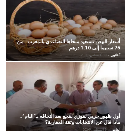
أسعار البيض تستعيد منحاها التصاعدي بالمغرب.. من
75 سنتيما إلى 1.10 درهم
آنفانيوز
-
10 أغسطس، 2026
أول ظهور حزبي لفوزي لقجع بعد التحاقه بـ“البام”..
ماذا قال عن الانتخابات وثقة المغاربة؟
آنفانيوز
-
9 أغسطس، 2026