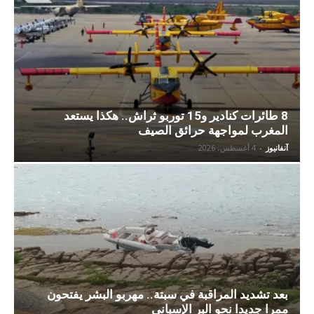
8 طائرات كنادير و15 توربو ثراش.. هكذا يستعد
المغرب لمواجهة حرائق الصيف
آنفانيوز
-
4 أغسطس، 2026
بعد تشديد المراقبة في سبتة.. مهربو البشر يفتحون
ممرا جديدا نحو البر الإسباني