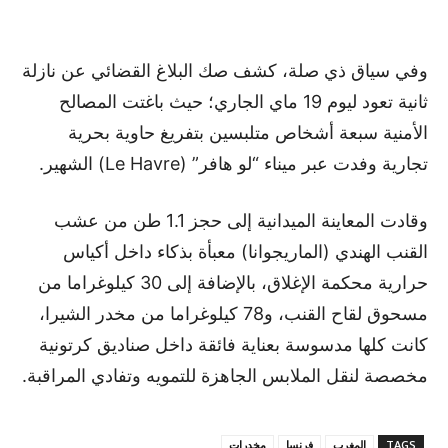
وفي سياق ذي صلة، كشف صك البلاغ القضائي عن نازلة
ثانية تعود ليوم 19 ماي الجاري؛ حيث باغتت المصالح
الأمنية سبعة أشخاص متلبسين بتفريغ حاوية بحرية
تجارية وفدت عبر ميناء “لو هافر” (Le Havre) الشهير.
وقادت المعاينة الميدانية إلى حجز 1.1 طن من عشب
القنب الهندي (الماريجوانا) معبأة بذكاء داخل أكياس
حرارية محكمة الإغلاق، بالإضافة إلى 30 كيلوغراما من
مسحوق لقاح القنب، و78 كيلوغراما من مخدر الشيرا،
كانت كلها مدسوسة بعناية فائقة داخل صناديق كرتونية
مخصصة لنقل الملابس الجاهزة للتمويه وتفادي المراقبة.
TAGS
المغرب
فرنسا
مخدرات