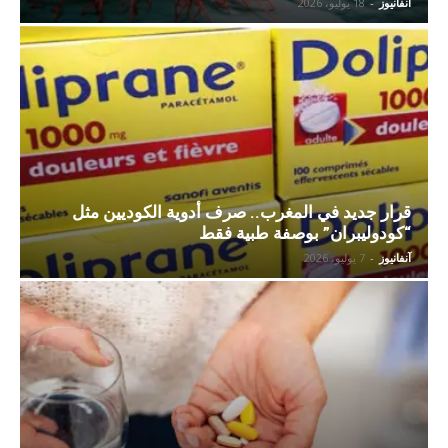
آنفانيوز
-
18 يوليو، 2026
قرار جديد في المغرب.. صرف أدوية الكوديين مثل
“كودوليبران” بوصفة طبية فقط
آنفانيوز
-
7 يوليو، 2026