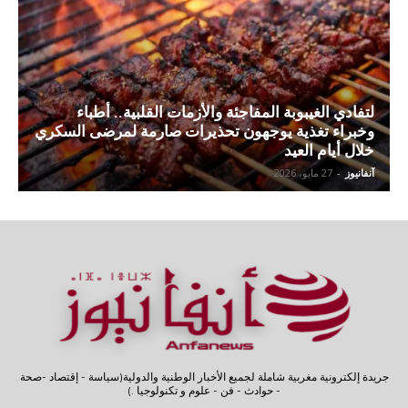
لتفادي الغيبوبة المفاجئة والأزمات القلبية.. أطباء
وخبراء تغذية يوجهون تحذيرات صارمة لمرضى السكري
خلال أيام العيد
آنفانيوز
-
27 مايو، 2026
جريدة إلكترونية مغربية شاملة لجميع الأخبار الوطنية والدولية(سياسة - إقتصاد -صحة
- حوادث - فن - علوم و تكنولوجيا .)