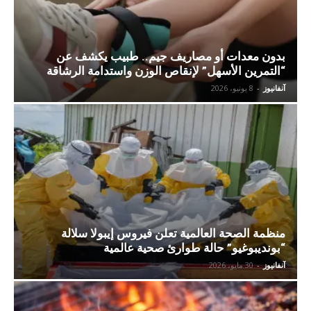
بدون معدات أو مصاريف جيم.. طبيب يكشف عن
“التمرين الأسهل” لإنقاص الوزن واستدامة الرشاقة
آنفانيوز
-
8 يونيو، 2026
منظمة الصحة العالمية تعلن فيروس إيبولا سلالة
“بونديبوغيو” حالة طوارئ صحية عالمية
آنفانيوز
-
30 مايو، 2026