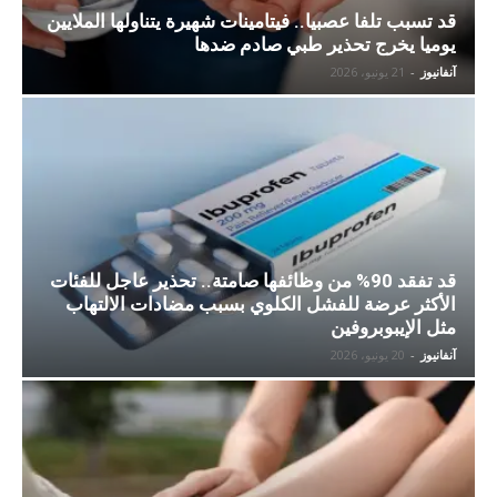
قد تسبب تلفا عصبيا.. فيتامينات شهيرة يتناولها الملايين
يوميا يخرج تحذير طبي صادم ضدها
آنفانيوز
-
21 يونيو، 2026
قد تفقد 90% من وظائفها صامتة.. تحذير عاجل للفئات
الأكثر عرضة للفشل الكلوي بسبب مضادات الالتهاب
مثل الإيبوبروفين
آنفانيوز
-
20 يونيو، 2026