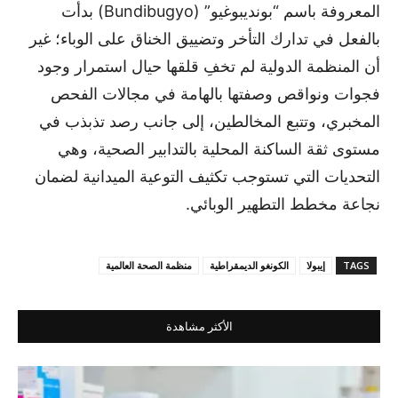
المعروفة باسم “بونديبوغيو” (Bundibugyo) بدأت
بالفعل في تدارك التأخر وتضييق الخناق على الوباء؛ غير
أن المنظمة الدولية لم تخفِ قلقها حيال استمرار وجود
فجوات ونواقص وصفتها بالهامة في مجالات الفحص
المخبري، وتتبع المخالطين، إلى جانب رصد تذبذب في
مستوى ثقة الساكنة المحلية بالتدابير الصحية، وهي
التحديات التي تستوجب تكثيف التوعية الميدانية لضمان
نجاعة مخطط التطهير الوبائي.
TAGS
إيبولا
الكونغو الديمقراطية
منظمة الصحة العالمية
الأكثر مشاهدة