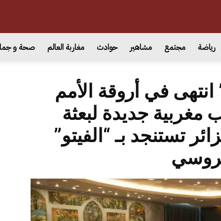
رياضة
مجتمع
مشاهير
حوادث
مغاربة العالم
صحة و جما
نتهى في أروقة الأمم
 مغربية جديدة لبعثة
ئر تستنجد بـ “الفيتو”
روسي