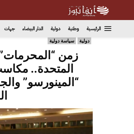
الرئيسية
وطنية
دولية
الدار البيضاء
جهات
دولية
سياسة دولية
زمن “المحرمات” ا
المتحدة.. مكاسب
“المينورسو” والجزا
ال