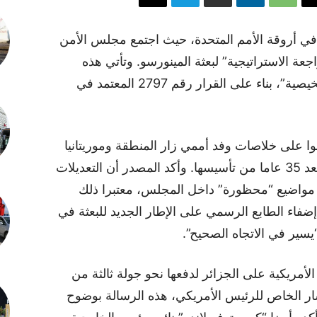
في أروقة الأمم المتحدة، حيث اجتمع مجلس الأمن
ة الاستراتيجية” لبعثة المينورسو. وتأتي هذه
الجلسة، التي وصفتها مصادر مطلعة بـ “التلخيصية”، بناء على القرار رقم 2797 المعتمد في
ا على خلاصات وفد أممي زار المنطقة وموريتانيا
ومخيمات تندوف مؤخرا لتقييم عمل البعثة بعد 35 عاما من تأسيسها. وأكد المصدر أن التعديلات
 مواضيع “محظورة” داخل المجلس، معتبرا ذلك
إضفاء الطابع الرسمي على الإطار الجديد للبعثة في
يسير في الاتجاه الصحيح”.
أمريكية على الجزائر لدفعها نحو جولة ثالثة من
ر الخاص للرئيس الأمريكي، هذه الرسالة بوضوح