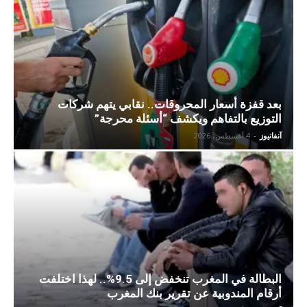
بعد قفزة أسعار المحروقات.. نقابي يتهم شركات
التوزيع بالتفاهم ويكشف “أسئلة محرجة”
آنفانيوز
-
4 أغسطس، 2026
البطالة في المغرب تنخفض إلى 9.5%.. لهذا اختلفت
أرقام المندوبية عن تقرير بنك المغرب