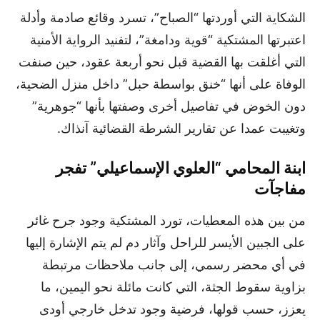
الشكاية التي أوردتها “الصباح”، تسرد وقائع صادمة وأدلة
اعتبرتها المشتكية “قوية ودامغة”، لتفنيد الرواية الأمنية
التي أغلقت بها القضية قبل نحو أربعة عقود، حين صنفت
الوفاة على أنها “خنق بواسطة حبل” داخل منزل الضحية،
دون الخوض في تفاصيل أخرى وصفتها بأنها “جوهرية”
وتغيبت عمدا عن تقارير الشرطة القضائية آنذاك.
ابنة المحامي “العلوي الإسماعيلي” تفجر
مفاجآت
من بين هذه المعطيات، تورد المشتكية وجود جرح غائر
على الجبين الأيسر للراحل وآثار دم لم يتم الإشارة إليها
في أي محضر رسمي، إلى جانب ملاحظات مرتبطة
بزاوية سقوط الجثة، التي كانت مائلة نحو اليمين، ما
يعزز، حسب قولها، فرضية وجود تدخل خارجي أودى