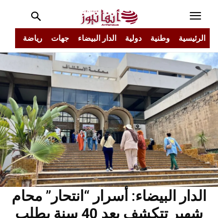
الرئيسية
وطنية
دولية
الدار البيضاء
جهات
رياضة
مجتم
الدار البيضاء: أسرار “انتحار” محام
شهير تتكشف بعد 40 سنة بطلب