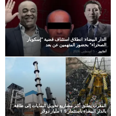
الدار البيضاء: انطلاق استئناف قضية “إسكوبار
الصحراء” بحضور المتهمين عن بعد
آنفانيوز
-
5 أغسطس، 2026
المغرب يطلق أكبر مشاريع تحويل النفايات إلى طاقة
بالدار البيضاء باستثمار 1.5 مليار دولار