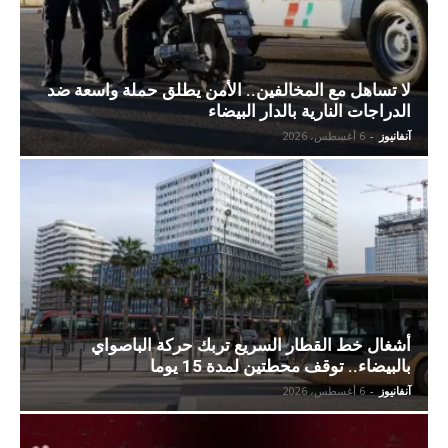
لا تساهل مع المخالفين.. الأمن يطلق حملة واسعة ضد
الدراجات النارية بالدار البيضاء
آنفانيوز
-
6 أغسطس، 2026
أشغال خط القطار السريع تربك حركة الباصواي
بالبيضاء.. توقف محطتين لمدة 15 يوما
آنفانيوز
-
6 أغسطس، 2026