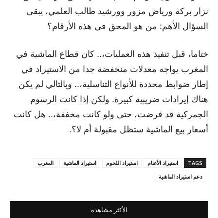
نزار بركة ورياض مزور وورشيد طالب العلمي، يبقى
السؤال الأهم: من هو المحق في هذه الأرقام؟
ختاما، قبل تنفيذ هذه العمليات،.. كان قطاع الماشية في
المغرب يواجه معدلات منخفضة جدا من الاستيراد في
إطار ضوابط محددة للأنواع التناسلية،.. وبالتالي لم يكن
هناك إيرادات ضريبية كبيرة. ولكن إذا كانت الرسوم
الجمركية قد فرضت، حتى ولو كانت مخففة،.. هل كانت
أسعار بيع الماشية ستظل مقبولة أم لا؟.
TAGS
استيراد الأغنام
استيراد اللحوم
استيراد الماشية
المغرب
دعم استيراد الماشية
الأكثر مشاهدة